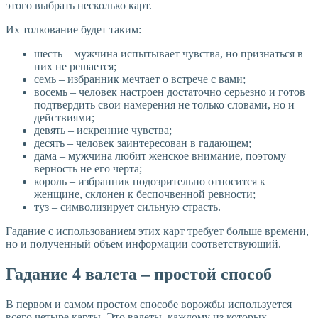
этого выбрать несколько карт.
Их толкование будет таким:
шесть – мужчина испытывает чувства, но признаться в
них не решается;
семь – избранник мечтает о встрече с вами;
восемь – человек настроен достаточно серьезно и готов
подтвердить свои намерения не только словами, но и
действиями;
девять – искренние чувства;
десять – человек заинтересован в гадающем;
дама – мужчина любит женское внимание, поэтому
верность не его черта;
король – избранник подозрительно относится к
женщине, склонен к беспочвенной ревности;
туз – символизирует сильную страсть.
Гадание с использованием этих карт требует больше времени,
но и полученный объем информации соответствующий.
Гадание 4 валета – простой способ
В первом и самом простом способе ворожбы используется
всего четыре карты. Это валеты, каждому из которых