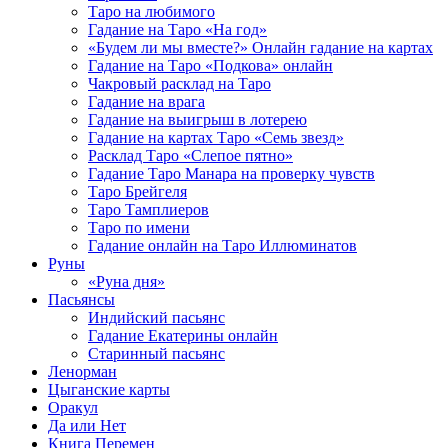
Таро на любимого
Гадание на Таро «На год»
«Будем ли мы вместе?» Онлайн гадание на картах
Гадание на Таро «Подкова» онлайн
Чакровый расклад на Таро
Гадание на врага
Гадание на выигрыш в лотерею
Гадание на картах Таро «Семь звезд»
Расклад Таро «Слепое пятно»
Гадание Таро Манара на проверку чувств
Таро Брейгеля
Таро Тамплиеров
Таро по имени
Гадание онлайн на Таро Иллюминатов
Руны
«Руна дня»
Пасьянсы
Индийский пасьянс
Гадание Екатерины онлайн
Старинный пасьянс
Ленорман
Цыганские карты
Оракул
Да или Нет
Книга Перемен