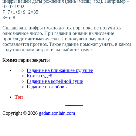
цифры вашей даты рождения (день+месяц+год). Например –
07.07.1992:
7+7+1+9+9+2=35
3+5=8
Складывать цифры нужно до тех пор, пока не получится
однозначное число. При гадании онлайн вычисление
происходит автоматически. По полученному числу
составляется прогноз. Такое гадание поможет узнать, в каком
году или каком возрасте вы выйдете замуж.
Комментарии закрыты
Гадание на ближайшее будущее
Книга судеб
Гадание на кофейной гуще
Гадание на любовь
Топ
Copyright © 2026
gadanieonlain.com