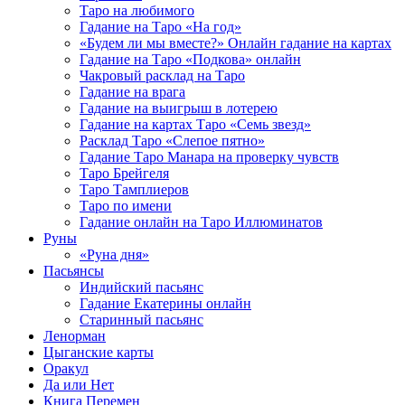
Таро на любимого
Гадание на Таро «На год»
«Будем ли мы вместе?» Онлайн гадание на картах
Гадание на Таро «Подкова» онлайн
Чакровый расклад на Таро
Гадание на врага
Гадание на выигрыш в лотерею
Гадание на картах Таро «Семь звезд»
Расклад Таро «Слепое пятно»
Гадание Таро Манара на проверку чувств
Таро Брейгеля
Таро Тамплиеров
Таро по имени
Гадание онлайн на Таро Иллюминатов
Руны
«Руна дня»
Пасьянсы
Индийский пасьянс
Гадание Екатерины онлайн
Старинный пасьянс
Ленорман
Цыганские карты
Оракул
Да или Нет
Книга Перемен