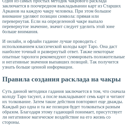
Один из самых простых методик чакрового расклада
заключается в поочередном выкладывании карт из Старших
Арканов на каждую чакру человека. При этом большое
внимание уделяют позиции символа: прямая или
перевернутая. Если на определенной чакре выпало
перевернутое значение, значит следует уделить этой зоне
больше внимания.
И онлайн, и офлайн гадание лучше проводить с
использованием классической колоды карт Таро. Она даст
наиболее точный и развернутый ответ. Также некоторые
опытные тарологи рекомендуют суммировать положительные
и негативные значения выпавших позиций. Так получится
узнать больше ценной информации.
Правила создания расклада на чакры
Суть данной методики гадания заключается в том, что сначала
колоду Таро тасуют, а после выкладывают семь карт и читают
их толкование. Затем такие действия повторяют еще дважды.
Каждый раз одна и та же позиция будет толковаться разным
образом. Благодаря этому гадающий понимает, присутствует
ли негативное магическое воздействие на его жизнь со
стороны.