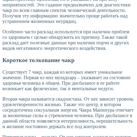
неприятностей. Это гадание предназначено для диагностики
чакр по всем главным спектов человеческой деятельности.
Получив эту информацию значительно проще работать над
устранением жизненных неурядиц.
Особенно часто расклад используется при наличии проблем
со здоровьем с целью обнаружить их причину. Также такой
расклад дает полезные данные при наличии порчи и других
видов негативного энергетического воздействия.
Короткое толкование чакр
Существует 7 чакр, каждая из которых имеет уникальное
значение. Первая из них муладхара – указывает на состояние
здоровья человека в общем. При дисбалансе в ее работе
возникает как физические, так и ментальные недуги.
Вторая чакра называется свадхистана. От нее зависит уровень
удовлетворенности жизнью. Также это центр, в котором
сосредоточена сексуальная энергия. Чакра Манипура отвечает
за жизненные силы и стремления человека. При дисбалансе в
данной области появляется нетерпеливость, нерешительность
и желание постоянно держать все под контролем.
Четвертая чакра – анахата. От нее зависит, насколько человек