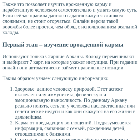
Также это позволяет изучить врожденную карму и
наработанную человеком самостоятельно и узнать самую суть.
Если сейчас правила данного гадания кажутся слишком
сложными, не стоит огорчаться. Онлайн версия такой
ворожбы более простая, чем обряд с использованием реальной
колоды.
Первый этап – изучение врожденной кармы
Используют только Старшие Арканы. Колоду перемешивают
и выбирают 7 карт, на которые укажет интуиция. При гадании
онлайн они автоматически займут правильные позиции.
Таким образом узнаем следующую информацию:
Здоровье, данное человеку природой. Этот аспект
включает силу иммунитета, физическую и
эмоциональную выносливость. По данному Аркану
реально понять, есть ли у человека наследственные или
генетические недуги и как они скажутся на его жизни в
дальнейшем.
Карма от предыдущих воплощений. Подразумевается
информация, связанная с семьей, рождением детей,
отношениями с близкими.
Сила воли, данная от рождения. Это характеристика